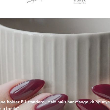
ne holder EU standard. Halo nails har mange kit og mye
n a bottle".