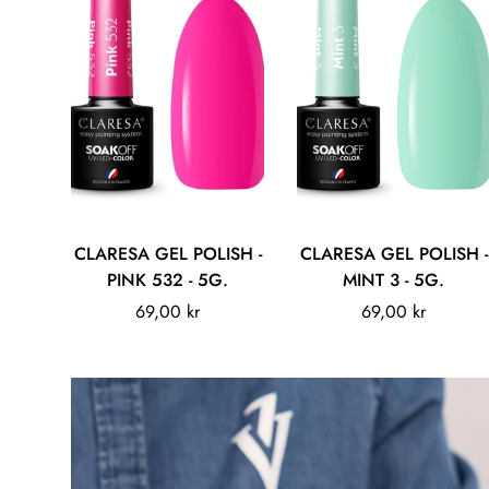
Legg til
Legg til
CLARESA GEL POLISH -
CLARESA GEL POLISH -
PINK 532 - 5G.
MINT 3 - 5G.
Vanlig
69,00 kr
Vanlig
69,00 kr
pris
pris