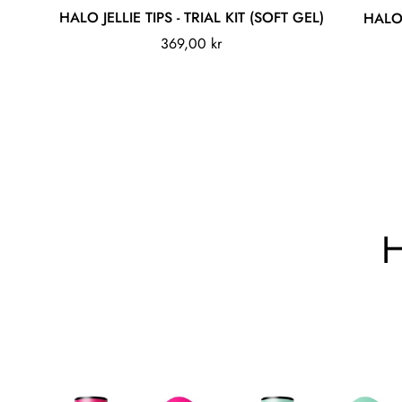
Legg til
HALO JELLIE TIPS - TRIAL KIT (SOFT GEL)
HALO 
Vanlig
369,00 kr
pris
H