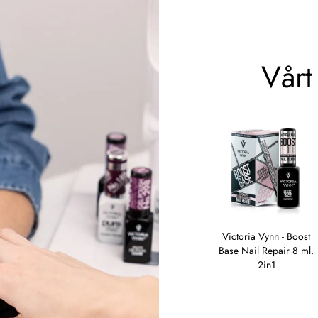
Vårt
Victoria Vynn Master
Victoria Vynn Master
Victoria Vynn - Boost
gel - 04 Soft pink. 60
gel - 05 Cover Blush.
Base Nail Repair 8 ml.
ml.
60 ml.
2in1