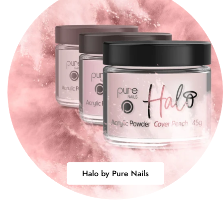
Halo
Halo by Pure Nails
by
Pure
Nails