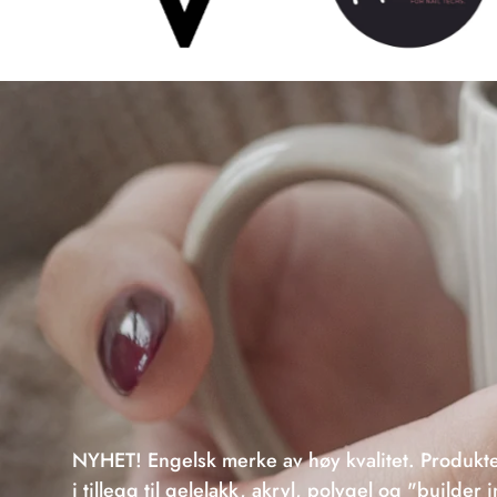
NYHET! Engelsk merke av høy kvalitet. Produkte
i tillegg til gelelakk, akryl, polygel og "builder i