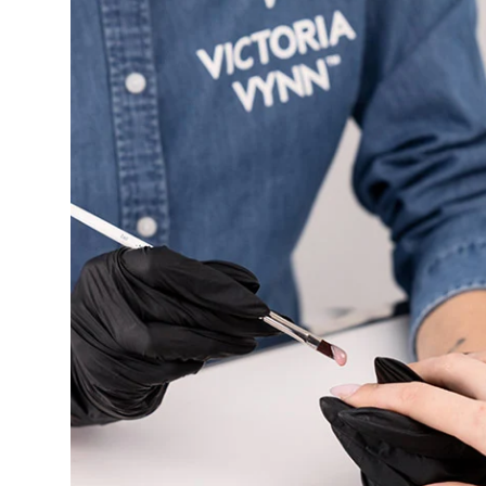
Victoria Vynn Master
gel - 03 Fully White. 60
ml.