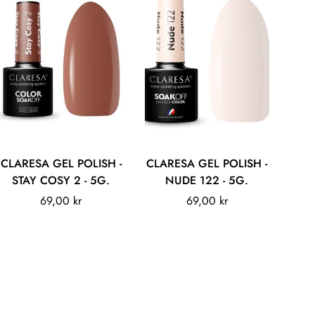
Legg til
Legg til
CLARESA GEL POLISH -
CLARESA GEL POLISH -
STAY COSY 2 - 5G.
NUDE 122 - 5G.
Vanlig
69,00 kr
Vanlig
69,00 kr
pris
pris