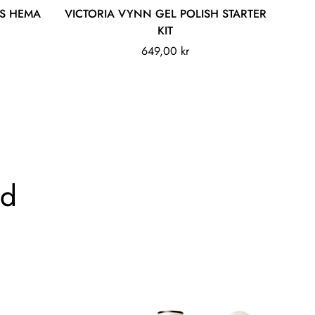
Legg til
TS HEMA
VICTORIA VYNN GEL POLISH STARTER
KIT
Vanlig
649,00 kr
pris
rd