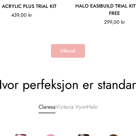
Legg til
Legg til
HALO EASIBUILD TRIAL KI
ACRYLIC PLUS TRIAL KIT
FREE
Vanlig
439,00 kr
Vanlig
299,00 kr
pris
pris
Utforsk
vor perfeksjon er standa
Claresa
Victoria Vynn
Halo