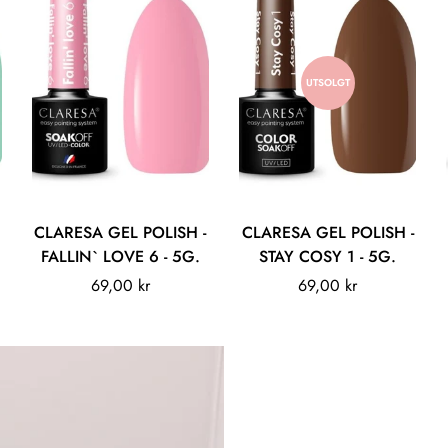
UTSOLGT
Legg til
CLARESA GEL POLISH -
CLARESA GEL POLISH -
FALLIN` LOVE 6 - 5G.
STAY COSY 1 - 5G.
Vanlig
69,00 kr
Vanlig
69,00 kr
pris
pris