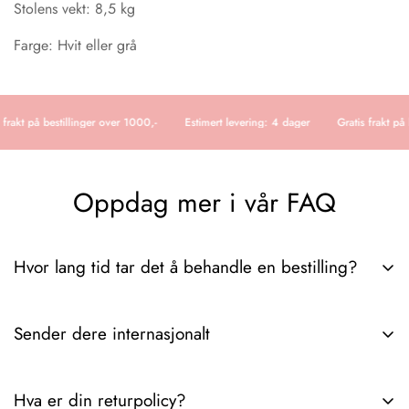
Stolens vekt: 8,5 kg
Farge: Hvit eller grå
 frakt på bestillinger over 1000,-
Estimert levering: 4 dager
Gratis frakt på 
Oppdag mer i vår FAQ
Hvor lang tid tar det å behandle en bestilling?
Det tar vanligvis 3-6 dager fra vi mottar ordren til pakken er
Sender dere internasjonalt
hos deg. Hvis du trenger ytterligere detaljer angående
leveringstider eller ordresporing, spør gjerne.
Ja, vi sender internasjonalt. Hvis du trenger spesifikke detaljer
Hva er din returpolicy?