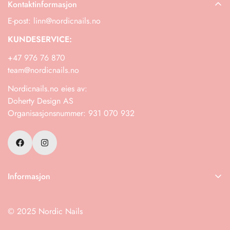
Kontaktinformasjon
E-post: linn@nordicnails.no
KUNDESERVICE:
+47 976 76 870
team@nordicnails.no
Nordicnails.no eies av:
Doherty Design AS
Organisasjonsnummer: 931 070 932
Informasjon
Frakt
© 2025 Nordic Nails
Retur