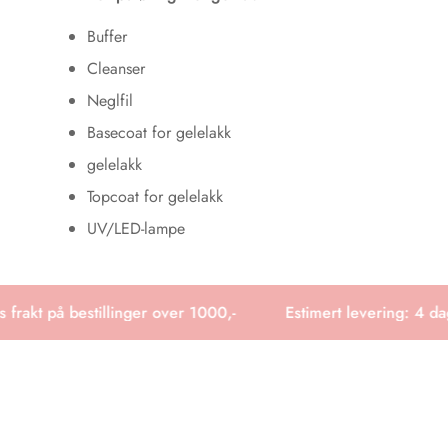
Buffer
Cleanser
Neglfil
Basecoat for gelelakk
gelelakk
Topcoat for gelelakk
UV/LED-lampe
frakt på bestillinger over 1000,-
Estimert levering: 4 dage