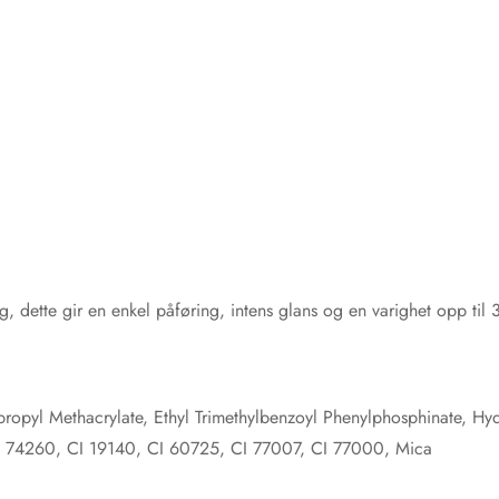
ng, dette gir en enkel påføring, intens glans og en varighet opp t
opyl Methacrylate, Ethyl Trimethylbenzoyl Phenylphosphinate, Hyd
I 74260, CI 19140, CI 60725, CI 77007, CI 77000, Mica