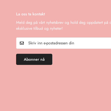
La oss ta kontakt
Meld deg på vårt nyhetsbrev og hold deg oppdatert på de
eksklusive tilbud og nyheter!
Abonner nå