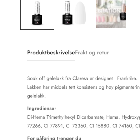
Produktbeskrivelse
Frakt og retur
Soak off gelelakk fra Claresa er designet i Frankrike.
Lakken har middels tett konsistens og høy pigmenteri
gelelakk.
Ingredienser
Di-Hema Trimethylhexyl Dicarbamate, Hema, Hydroxypr
77266, CI 77891, CI 73360, CI 15880, CI 74160, C
For påføring trenger du