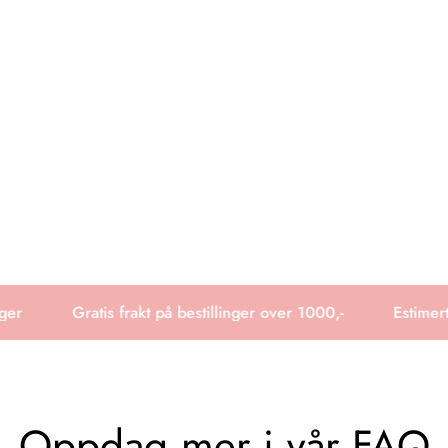
r
Gratis frakt på bestillinger over 1000,-
Estimert 
Oppdag mer i vår FAQ