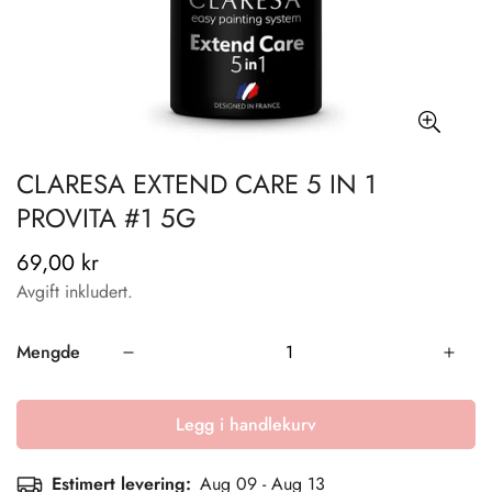
CLARESA EXTEND CARE 5 IN 1
PROVITA #1 5G
69,00 kr
Vanlig
pris
Avgift inkludert.
Mengde
Legg i handlekurv
Estimert levering:
Aug 09 - Aug 13