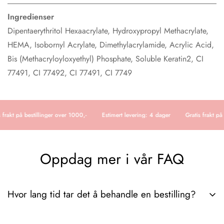
Ingredienser
Dipentaerythritol Hexaacrylate, Hydroxypropyl Methacrylate,
HEMA, Isobornyl Acrylate, Dimethylacrylamide, Acrylic Acid,
Bis (Methacryloyloxyethyl) Phosphate, Soluble Keratin2, CI
77491, CI 77492, CI 77491, CI 7749
 frakt på bestillinger over 1000,-
Estimert levering: 4 dager
Gratis frakt på 
Oppdag mer i vår FAQ
Hvor lang tid tar det å behandle en bestilling?
Det tar vanligvis 3-6 dager fra vi mottar ordren til pakken er