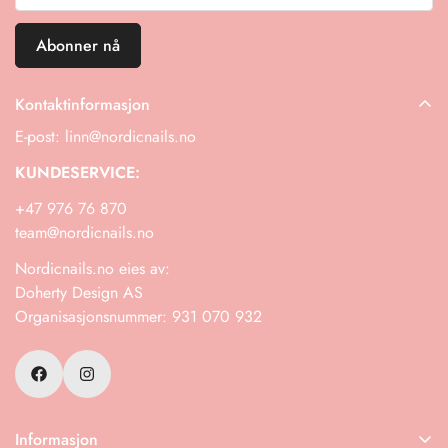
Abonner nå
Kontaktinformasjon
E-post: linn@nordicnails.no
KUNDESERVICE:
+47 976 76 870
team@nordicnails.no
Nordicnails.no eies av:
Doherty Design AS
Organisasjonsnummer: 931 070 932
Informasjon