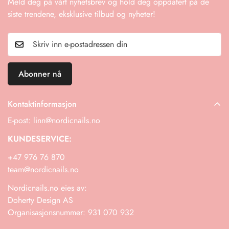
Meld deg på vårt nyhetsbrev og hold deg oppdatert på de
Fraktkostnader: Returfraktkostnader er kundens ansvar med
siste trendene, eksklusive tilbud og nyheter!
mindre varen er defekt eller feil.
Hvis du har flere spørsmål eller trenger å starte en retur,
kontakt oss gjerne!
Abonner nå
Kontaktinformasjon
E-post: linn@nordicnails.no
KUNDESERVICE:
+47 976 76 870
team@nordicnails.no
Nordicnails.no eies av:
Doherty Design AS
Organisasjonsnummer: 931 070 932