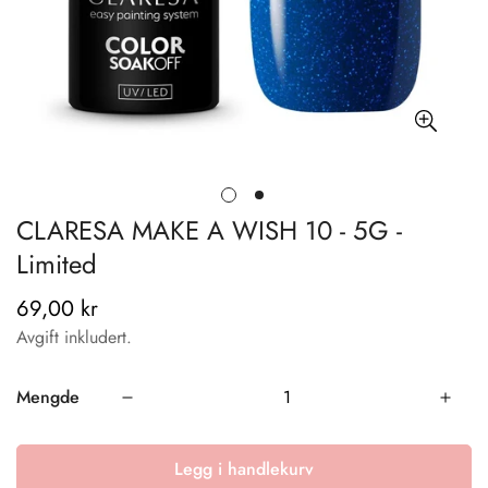
CLARESA MAKE A WISH 10 - 5G -
Limited
69,00 kr
Vanlig
pris
Avgift inkludert.
Mengde
Legg i handlekurv