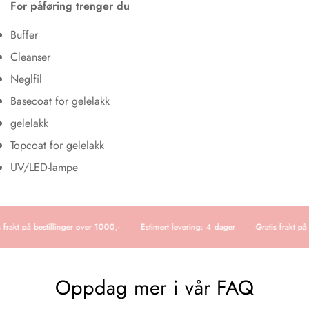
For påføring trenger du
Buffer
Cleanser
Neglfil
Basecoat for gelelakk
gelelakk
Topcoat for gelelakk
UV/LED-lampe
 frakt på bestillinger over 1000,-
Estimert levering: 4 dager
Gratis frakt på 
Oppdag mer i vår FAQ