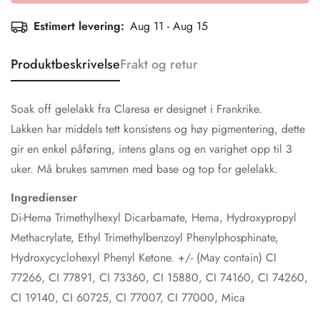
Estimert levering:
Aug 11 - Aug 15
Produktbeskrivelse
Frakt og retur
Soak off gelelakk fra Claresa er designet i Frankrike.
Lakken har middels tett konsistens og høy pigmentering, dette
gir en enkel påføring, intens glans og en varighet opp til 3
uker. Må brukes sammen med base og top for gelelakk.
Ingredienser
Di-Hema Trimethylhexyl Dicarbamate, Hema, Hydroxypropyl
Methacrylate, Ethyl Trimethylbenzoyl Phenylphosphinate,
Hydroxycyclohexyl Phenyl Ketone. +/- (May contain) CI
77266, CI 77891, CI 73360, CI 15880, CI 74160, CI 74260,
CI 19140, CI 60725, CI 77007, CI 77000, Mica