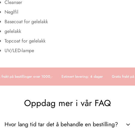
Cleanser
Neglfil
Basecoat for gelelakk
gelelakk
Topcoat for gelelakk
UV/LED-lampe
 frakt på bestillinger over 1000,-
Estimert levering: 4 dager
Gratis frakt på
Oppdag mer i vår FAQ
Hvor lang tid tar det å behandle en bestilling?