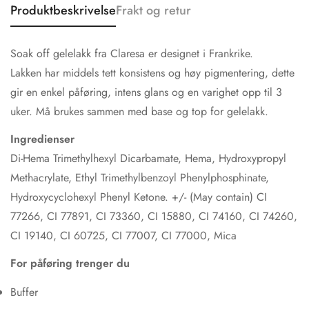
Produktbeskrivelse
Frakt og retur
Soak off gelelakk fra Claresa er designet i Frankrike.
Lakken har middels tett konsistens og høy pigmentering, dette
gir en enkel påføring, intens glans og en varighet opp til 3
uker. Må brukes sammen med base og top for gelelakk.
Ingredienser
Di-Hema Trimethylhexyl Dicarbamate, Hema, Hydroxypropyl
Methacrylate, Ethyl Trimethylbenzoyl Phenylphosphinate,
Hydroxycyclohexyl Phenyl Ketone. +/- (May contain) CI
77266, CI 77891, CI 73360, CI 15880, CI 74160, CI 74260,
CI 19140, CI 60725, CI 77007, CI 77000, Mica
For påføring trenger du
Buffer