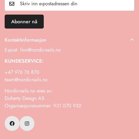
kontakt oss gjerne!
Abonner nå
Kontaktinformasjon
E-post: linn@nordicnails.no
KUNDESERVICE:
+47 976 76 870
team@nordicnails.no
Nordicnails.no eies av:
Doherty Design AS
Organisasjonsnummer: 931 070 932