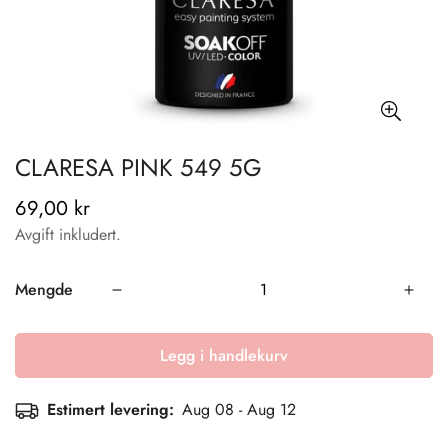
CLARESA PINK 549 5G
69,00 kr
Vanlig
pris
Avgift inkludert.
Mengde
Legg i handlekurv
Estimert levering:
Aug 08 - Aug 12