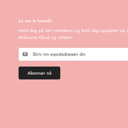
Hvis du har flere spørsmål eller trenger å starte en ret
La oss ta kontakt
Meld deg på vårt nyhetsbrev og hold deg oppdatert på de
eksklusive tilbud og nyheter!
Abonner nå