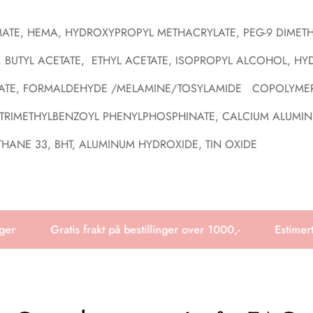
BAMATE, HEMA, HYDROXYPROPYL METHACRYLATE, PEG-9 DIMET
 BUTYL ACETATE, ETHYL ACETATE, ISOPROPYL ALCOHOL, H
ATE,
FORMALDEHYDE
/MELAMINE/TOSYLAMIDE
COPOLYME
L TRIMETHYLBENZOYL PHENYLPHOSPHINATE, CALCIUM ALUMIN
THANE 33, BHT, ALUMINUM HYDROXIDE, TIN OXIDE
r
Gratis frakt på bestillinger over 1000,-
Estimert l