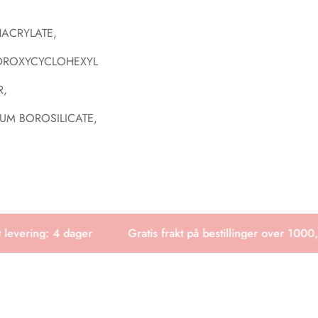
HACRYLATE,
YDROXYCYCLOHEXYL
R,
UM BOROSILICATE,
evering: 4 dager
Gratis frakt på bestillinger over 1000,-