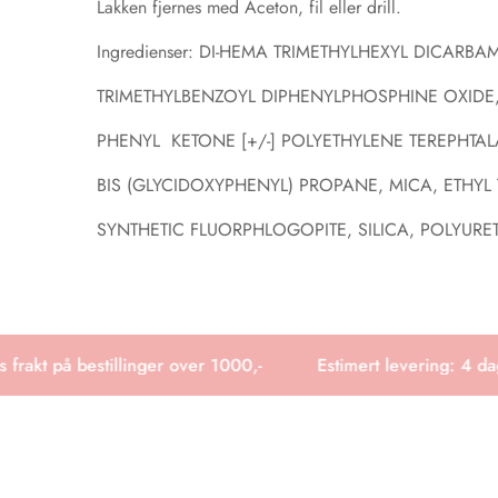
Lakken fjernes med Aceton, fil eller drill.
Ingredienser: DI-HEMA TRIMETHYLHEXYL DICAR
TRIMETHYLBENZOYL DIPHENYLPHOSPHINE OXIDE,
PHENYL
KETONE
[+/-]
POLYETHYLENE
TEREPHTAL
BIS (GLYCIDOXYPHENYL) PROPANE, MICA, ETHY
SYNTHETIC FLUORPHLOGOPITE, SILICA, POLYURE
rakt på bestillinger over 1000,-
Estimert levering: 4 dage