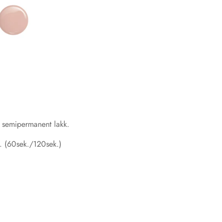
k semipermanent lakk.
. (60sek./120sek.)