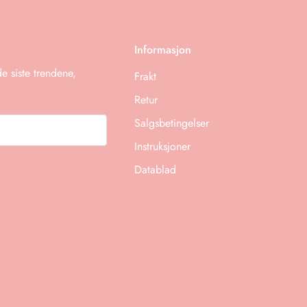
ur, kontakt oss gjerne!
Informasjon
 siste trendene,
Frakt
Retur
Salgsbetingelser
Instruksjoner
Datablad