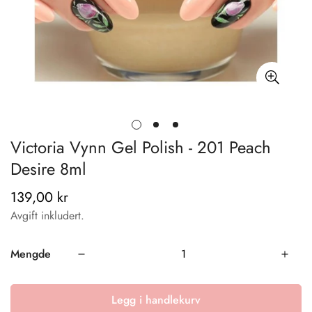
Victoria Vynn Gel Polish - 201 Peach
Desire 8ml
139,00 kr
Vanlig
pris
Avgift inkludert.
Mengde
Legg i handlekurv