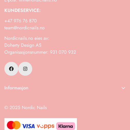
KUNDESERVICE:
+47 976 76 870
team@nordicnails.no
Nordicnails.no eies av:
Doherty Design AS
Organisasjonsnummer: 931 070 932
Informasjon
Frakt
© 2025 Nordic Nails
Retur
Salgsbetingelser
Instruksjoner