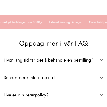
 frakt på bestillinger over 1000,-
Estimert levering: 4 dager
Gratis frakt på 
Oppdag mer i vår FAQ
Hvor lang tid tar det å behandle en bestilling?
Det tar vanligvis 3-6 dager fra vi mottar ordren til pakken er
Sender dere internasjonalt
hos deg. Hvis du trenger ytterligere detaljer angående
leveringstider eller ordresporing, spør gjerne.
Ja, vi sender internasjonalt. Hvis du trenger spesifikke detaljer
Hva er din returpolicy?
om fraktpriser, leveringstider eller regioner som dekkes, gi oss
beskjed!