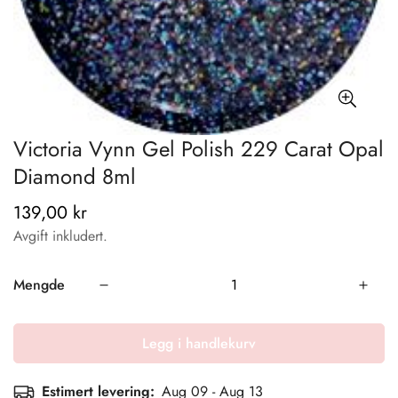
Victoria Vynn Gel Polish 229 Carat Opal
Diamond 8ml
139,00 kr
Vanlig
pris
Avgift inkludert.
Mengde
Legg i handlekurv
Estimert levering:
Aug 09 - Aug 13