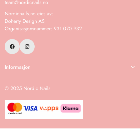
team@nordicnails.no
Nordicnails.no eies av:
Doherty Design AS
Organisasjonsnummer: 931 070 932
Informasjon
Frakt
© 2025 Nordic Nails
Retur
Salgsbetingelser
Instruksjoner
Datablad