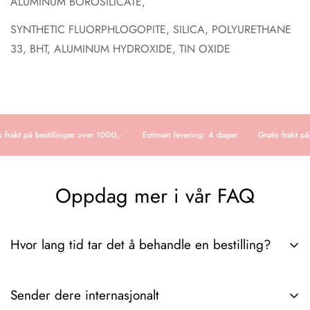
ALUMINUM BOROSILICATE,
SYNTHETIC FLUORPHLOGOPITE, SILICA, POLYURETHANE
33, BHT, ALUMINUM HYDROXIDE, TIN OXIDE
 frakt på bestillinger over 1000,-
Estimert levering: 4 dager
Gratis frakt på
Oppdag mer i vår FAQ
Hvor lang tid tar det å behandle en bestilling?
Det tar vanligvis 3-6 dager fra vi mottar ordren til pakken er
Sender dere internasjonalt
hos deg. Hvis du trenger ytterligere detaljer angående