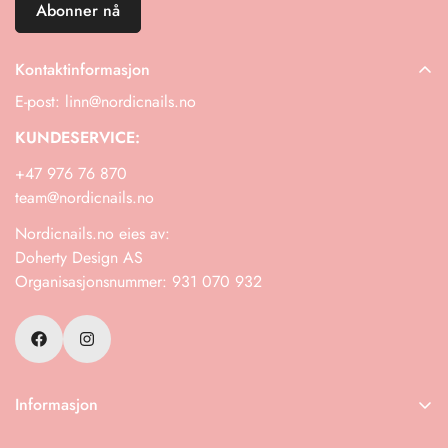
Abonner nå
Kontaktinformasjon
E-post: linn@nordicnails.no
KUNDESERVICE:
+47 976 76 870
team@nordicnails.no
Nordicnails.no eies av:
Doherty Design AS
Organisasjonsnummer: 931 070 932
Informasjon
Frakt