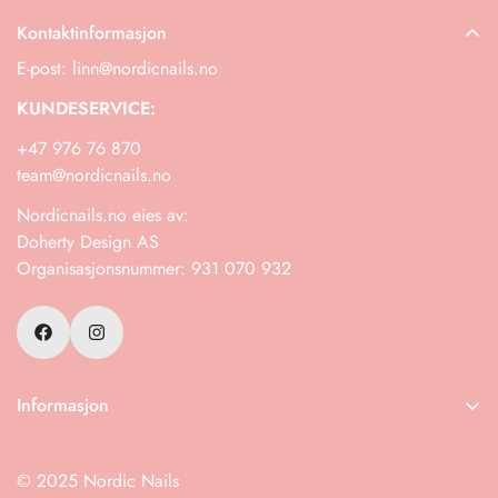
Kontaktinformasjon
E-post: linn@nordicnails.no
KUNDESERVICE:
+47 976 76 870
team@nordicnails.no
Nordicnails.no eies av:
Doherty Design AS
Organisasjonsnummer: 931 070 932
Informasjon
Frakt
© 2025 Nordic Nails
Retur