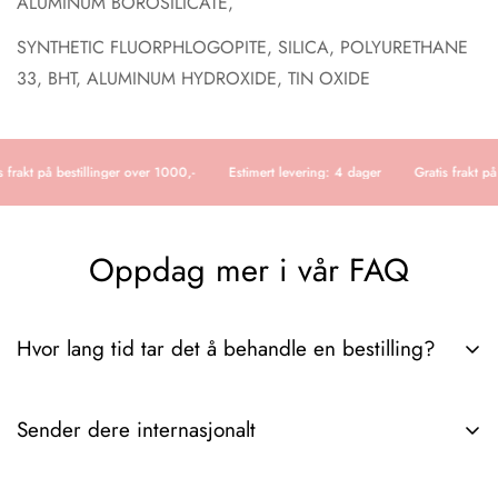
ALUMINUM BOROSILICATE,
SYNTHETIC FLUORPHLOGOPITE, SILICA, POLYURETHANE
33, BHT, ALUMINUM HYDROXIDE, TIN OXIDE
 frakt på bestillinger over 1000,-
Estimert levering: 4 dager
Gratis frakt på
Oppdag mer i vår FAQ
Hvor lang tid tar det å behandle en bestilling?
Det tar vanligvis 3-6 dager fra vi mottar ordren til pakken er
Sender dere internasjonalt
hos deg. Hvis du trenger ytterligere detaljer angående
leveringstider eller ordresporing, spør gjerne.
Ja, vi sender internasjonalt. Hvis du trenger spesifikke detaljer