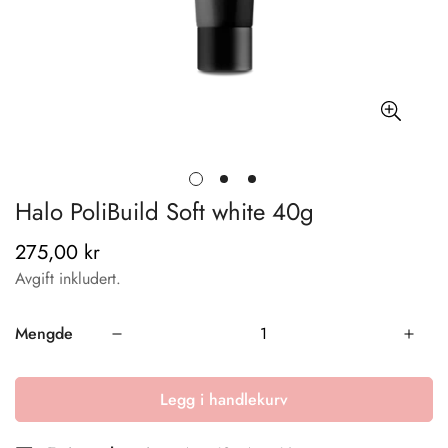
Halo PoliBuild Soft white 40g
275,00 kr
Vanlig
pris
Avgift inkludert.
Mengde
Legg i handlekurv