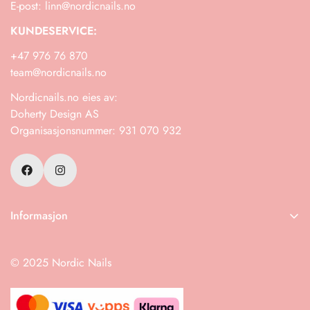
E-post: linn@nordicnails.no
KUNDESERVICE:
+47 976 76 870
team@nordicnails.no
Nordicnails.no eies av:
Doherty Design AS
Organisasjonsnummer: 931 070 932
Informasjon
Frakt
© 2025 Nordic Nails
Retur
Salgsbetingelser