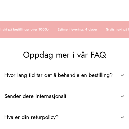
frakt på bestillinger over 1000,-
Estimert levering: 4 dager
Gratis frakt på 
Oppdag mer i vår FAQ
Hvor lang tid tar det å behandle en bestilling?
Det tar vanligvis 3-6 dager fra vi mottar ordren til pakken er
Sender dere internasjonalt
hos deg. Hvis du trenger ytterligere detaljer angående
leveringstider eller ordresporing, spør gjerne.
Ja, vi sender internasjonalt. Hvis du trenger spesifikke detaljer
Hva er din returpolicy?
om fraktpriser, leveringstider eller regioner som dekkes, gi oss
beskjed!