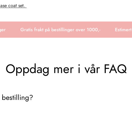
ase coat set.
r
Gratis frakt på bestillinger over 1000,-
Estimert l
Oppdag mer i vår FAQ
 bestilling?
kken er hos deg. Hvis du trenger ytterligere detaljer angående lever