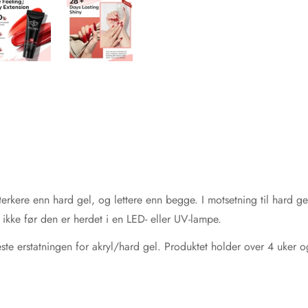
terkere enn hard gel, og lettere enn begge. I motsetning til hard g
n ikke før den er herdet i en LED- eller UV-lampe.
te erstatningen for akryl/hard gel. Produktet holder over 4 uker og