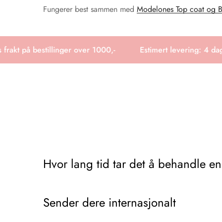
Fungerer best sammen med
Modelones Top coat og B
rakt på bestillinger over 1000,-
Estimert levering: 4 dage
Hvor lang tid tar det å behandle en
Det tar vanligvis 3-6 dager fra vi mottar ordren til pa
Sender dere internasjonalt