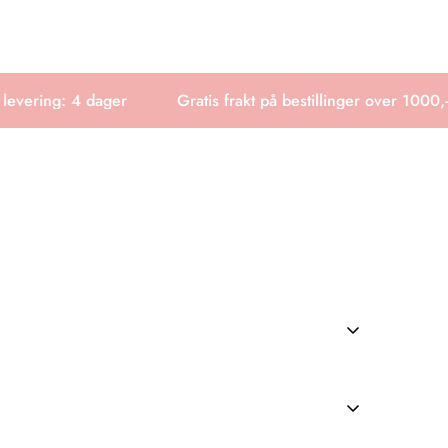
evering: 4 dager
Gratis frakt på bestillinger over 1000,-
ingstider eller ordresporing, spør gjerne.