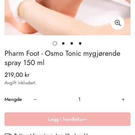
Pharm Foot - Osmo Tonic mygjørende
spray 150 ml
219,00 kr
Vanlig
pris
Avgift inkludert.
Mengde
Legg i handlekurv