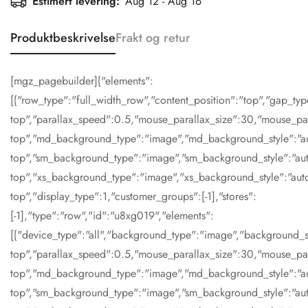
Estimert levering:
Aug 12 - Aug 16
Produktbeskrivelse
Frakt og retur
[mgz_pagebuilder]{"elements":
[{"row_type":"full_width_row","content_position":"top","gap_ty
top","parallax_speed":0.5,"mouse_parallax_size":30,"mouse_pa
top","md_background_type":"image","md_background_style":"au
top","sm_background_type":"image","sm_background_style":"aut
top","xs_background_type":"image","xs_background_style":"auto
top","display_type":1,"customer_groups":[-1],"stores":
[-1],"type":"row","id":"u8xg019","elements":
[{"device_type":"all","background_type":"image","background_st
top","parallax_speed":0.5,"mouse_parallax_size":30,"mouse_pa
top","md_background_type":"image","md_background_style":"au
top","sm_background_type":"image","sm_background_style":"aut