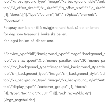
top","xs_background_type":"image","xs_background_style":"auto
top","xl_offset_size":"","xl_size":"","lg_offset_size":"","lg_size
[-1],"stores":[-1],"type":"column","id":"i30pb5x","elements":
[{"content":"
Fotspray som bidrar til å mykgjøre hard hud, så det er lettere
for deg som terapeut å bruke skalpellen.
Kan også brukes på diabetikere.
","device_type":"all","background_type":"image","background_st
top","parallax_speed":0.5,"mouse_parallax_size":30,"mouse_pa
top","md_background_type":"image","md_background_style":"au
top","sm_background_type":"image","sm_background_style":"aut
top","xs_background_type":"image","xs_background_style":"auto
top","display_type":1,"customer_groups":[-1],"stores":
[-1],"type":"text","id":"xl33ttj"}]}]}],"pid":"rgwq9klicxtj"}
[/mgz_pagebuilder]