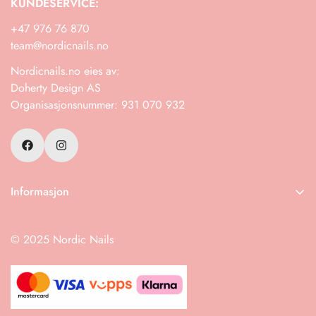
KUNDESERVICE:
+47 976 76 870
team@nordicnails.no
Nordicnails.no eies av:
Doherty Design AS
Organisasjonsnummer: 931 070 932
Informasjon
Frakt
© 2025 Nordic Nails
Retur
Salgsbetingelser
Instruksjoner
Datablad