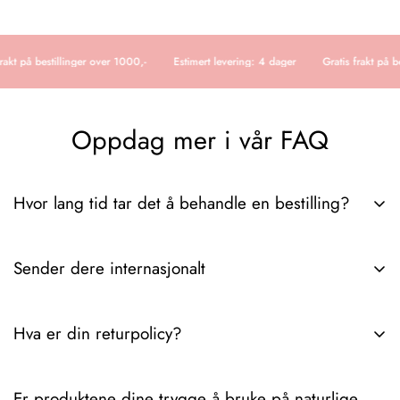
rakt på bestillinger over 1000,-
Estimert levering: 4 dager
Gratis frakt på b
Oppdag mer i vår FAQ
Hvor lang tid tar det å behandle en bestilling?
Det tar vanligvis 3-6 dager fra vi mottar ordren til pakken er
Sender dere internasjonalt
hos deg. Hvis du trenger ytterligere detaljer angående
leveringstider eller ordresporing, spør gjerne.
Ja, vi sender internasjonalt. Hvis du trenger spesifikke detaljer
Hva er din returpolicy?
om fraktpriser, leveringstider eller regioner som dekkes, gi oss
beskjed!
Vår returpolicy lar deg returnere varer innen 90 dager etter
Er produktene dine trygge å bruke på naturlige