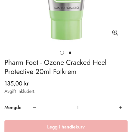
Pharm Foot - Ozone Cracked Heel
Protective 20ml Fotkrem
135,00 kr
Vanlig
pris
Avgift inkludert.
Mengde
Legg i handlekurv