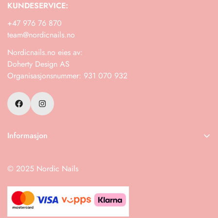
KUNDESERVICE:
+47 976 76 870
team@nordicnails.no
Nordicnails.no eies av:
Doherty Design AS
Organisasjonsnummer: 931 070 932
Informasjon
Frakt
© 2025 Nordic Nails
Retur
Salgsbetingelser
Instruksjoner