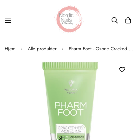
Hjem
Alle produkter
Pharm Foot - Ozone Cracked Heel Protective 20ml Fotkrem