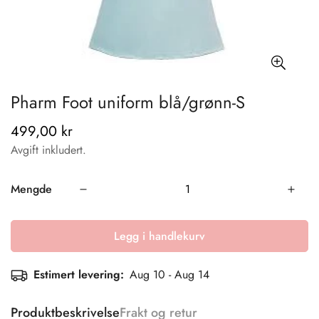
Pharm Foot uniform blå/grønn-S
499,00 kr
Vanlig
pris
Avgift inkludert.
Mengde
Legg i handlekurv
Estimert levering:
Aug 10 - Aug 14
Produktbeskrivelse
Frakt og retur