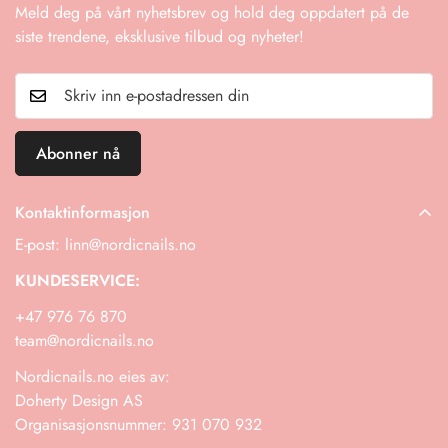
Meld deg på vårt nyhetsbrev og hold deg oppdatert på de
Fraktkostnader: Returfraktkostnader er kundens ansvar med
siste trendene, eksklusive tilbud og nyheter!
mindre varen er defekt eller feil.
Hvis du har flere spørsmål eller trenger å starte en retur,
kontakt oss gjerne!
Abonner nå
Kontaktinformasjon
E-post: linn@nordicnails.no
KUNDESERVICE:
+47 976 76 870
team@nordicnails.no
Nordicnails.no eies av:
Doherty Design AS
Organisasjonsnummer: 931 070 932