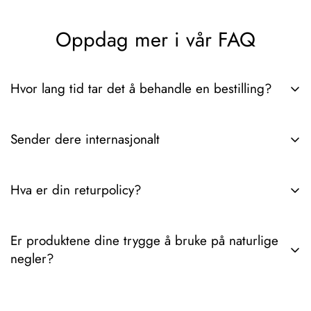
Oppdag mer i vår FAQ
Hvor lang tid tar det å behandle en bestilling?
Det tar vanligvis 3-6 dager fra vi mottar ordren til pakken er
Sender dere internasjonalt
hos deg. Hvis du trenger ytterligere detaljer angående
leveringstider eller ordresporing, spør gjerne.
Ja, vi sender internasjonalt. Hvis du trenger spesifikke detaljer
Hva er din returpolicy?
om fraktpriser, leveringstider eller regioner som dekkes, gi oss
beskjed!
Vår returpolicy lar deg returnere varer innen 90 dager etter
Er produktene dine trygge å bruke på naturlige
levering. For å være kvalifisert for retur må varene være
negler?
ubrukte, i originalemballasjen og i samme stand som da de
ble mottatt.
Ja, alle produktene våre er laget med sikre ingredienser av