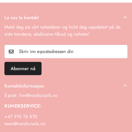
høy kvalitet. Merker som Claresa og Victoria Vynn er kjent for
Refusjoner: Når returen er mottatt og inspisert, vil vi varsle
sine trygge formler av ptofesjonell salongkvalitet.
deg om godkjenningsstatusen. Refusjoner vil bli behandlet til
La oss ta kontakt
din opprinnelige betalingsmåte.
Meld deg på vårt nyhetsbrev og hold deg oppdatert på de
Fraktkostnader: Returfraktkostnader er kundens ansvar med
siste trendene, eksklusive tilbud og nyheter!
mindre varen er defekt eller feil.
Hvis du har flere spørsmål eller trenger å starte en retur,
kontakt oss gjerne!
Abonner nå
Kontaktinformasjon
E-post: linn@nordicnails.no
KUNDESERVICE:
+47 976 76 870
team@nordicnails.no