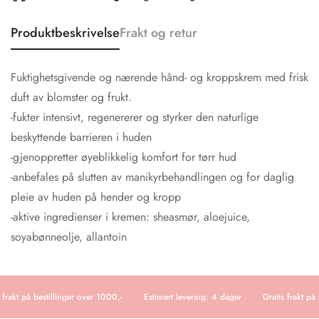
Produktbeskrivelse
Frakt og retur
Fuktighetsgivende og nærende hånd- og kroppskrem med frisk
duft av blomster og frukt.
-fukter intensivt, regenererer og styrker den naturlige
beskyttende barrieren i huden
-gjenoppretter øyeblikkelig komfort for tørr hud
-anbefales på slutten av manikyrbehandlingen og for daglig
pleie av huden på hender og kropp
-aktive ingredienser i kremen: sheasmør, aloejuice,
soyabønneolje, allantoin
 frakt på bestillinger over 1000,-
Estimert levering: 4 dager
Gratis frakt på 