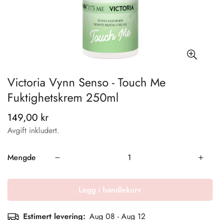
Victoria Vynn Senso - Touch Me
Fuktighetskrem 250ml
149,00 kr
Vanlig
pris
Avgift inkludert.
Mengde
Legg i handlekurv
Estimert levering:
Aug 08 - Aug 12